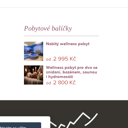
Pobytové balíčky
Nabitý wellness pobyt
2 995 Kč
od
Wellness pobyt pro dva se
snídaní, bazénem, saunou
i hydromasáží
2 800 Kč
od