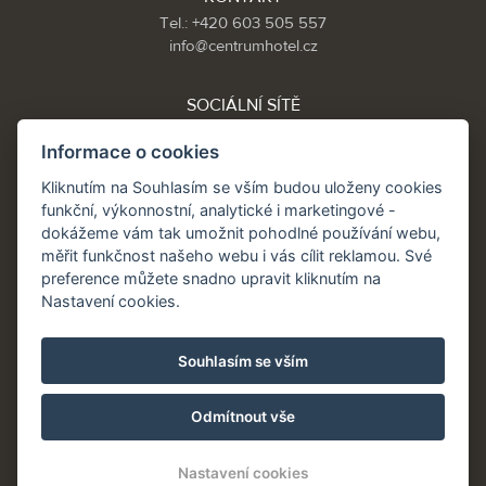
Tel.: +420 603 505 557
info@centrumhotel.cz
SOCIÁLNÍ SÍTĚ
Informace o cookies
Kliknutím na Souhlasím se vším budou uloženy cookies
Partneři:
funkční, výkonnostní, analytické i marketingové -
www.Spa.cz
dokážeme vám tak umožnit pohodlné používání webu,
www.hotel.cz
měřit funkčnost našeho webu i vás cílit reklamou. Své
www.hotely.cz
preference můžete snadno upravit kliknutím na
Nastavení cookies.
Souhlasím se vším
Odmítnout vše
Nastavení cookies