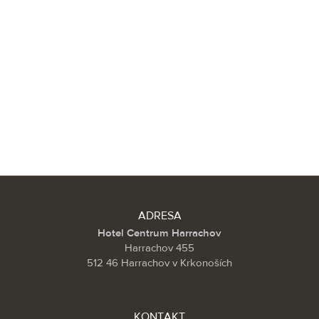
ADRESA
Hotel Centrum Harrachov
Harrachov 455
512 46 Harrachov v Krkonoších
KONTAKT