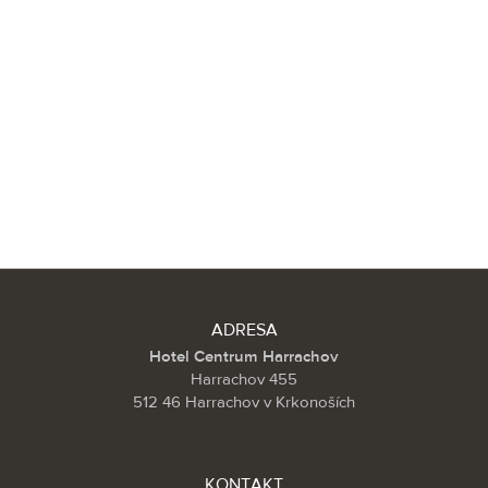
ADRESA
Hotel Centrum Harrachov
Harrachov 455
512 46 Harrachov v Krkonoších
KONTAKT