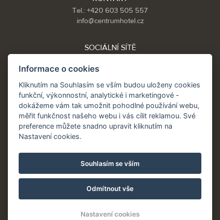
Tel.: +420 603 505 557
info@centrumhotel.cz
SOCIÁLNÍ SÍTĚ
Informace o cookies
Kliknutím na Souhlasím se vším budou uloženy cookies
Partneři:
funkční, výkonnostní, analytické i marketingové -
www.Spa.cz
dokážeme vám tak umožnit pohodlné používání webu,
www.hotel.cz
měřit funkčnost našeho webu i vás cílit reklamou. Své
www.hotely.cz
preference můžete snadno upravit kliknutím na
Nastavení cookies.
Souhlasím se vším
Odmítnout vše
Nastavení cookies