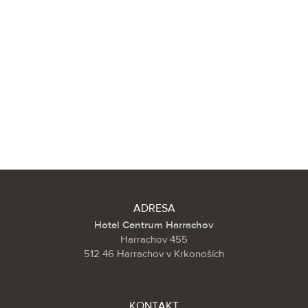
ADRESA
Hotel Centrum Harrachov
Harrachov 455
512 46 Harrachov v Krkonoších
KONTAKT