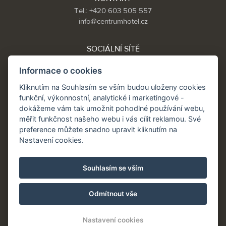
Tel.: +420 603 505 557
info@centrumhotel.cz
SOCIÁLNÍ SÍTĚ
Informace o cookies
Kliknutím na Souhlasím se vším budou uloženy cookies
Partneři:
funkční, výkonnostní, analytické i marketingové -
www.Spa.cz
dokážeme vám tak umožnit pohodlné používání webu,
www.hotel.cz
měřit funkčnost našeho webu i vás cílit reklamou. Své
www.hotely.cz
preference můžete snadno upravit kliknutím na
Nastavení cookies.
Souhlasím se vším
Odmítnout vše
Nastavení cookies