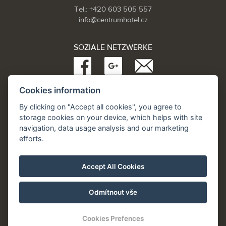
Tel.: +420 603 505 557
info@centrumhotel.cz
SOZIALE NETZWERKE
Cookies information
Partneři:
www.Spa.cz
By clicking on "Accept all cookies", you agree to
www.hotel.cz
storage cookies on your device, which helps with site
www.hotely.cz
navigation, data usage analysis and our marketing
efforts.
Accept All Cookies
Odmítnout vše
Cookies Prefences