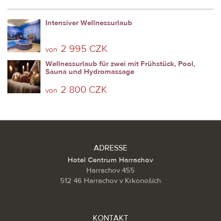
Intensiver Wellnessurlaub
2 995 CZK
von
Wellnessurlaub für zwei mit Frühstück, Pool,
Sauna und Hydromassage
2 800 CZK
von
ADRESSE
Hotel Centrum Harrachov
Harrachov 455
512 46 Harrachov v Krkonoších
KONTAKT