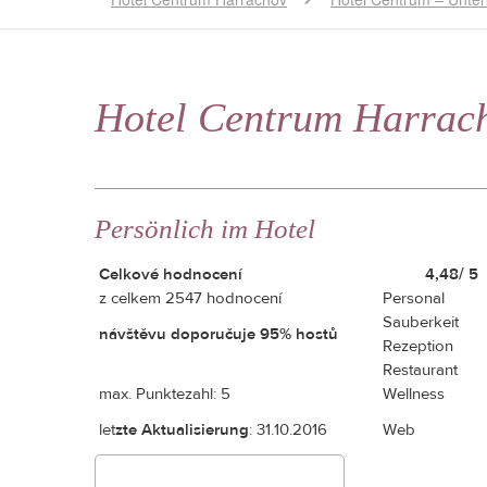
Hotel Centrum Harrac
Persönlich im Hotel
Celkové hodnocení
4,48/ 5
z celkem 2547 hodnocení
Personal
Sauberkeit
návštěvu doporučuje 95% hostů
Rezeption
Restaurant
max. Punktezahl: 5
Wellness
let
zte Aktualisierung
: 31.10.2016
Web