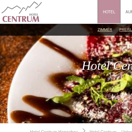
HOTEL
AU
ZIMMER
PREISL
Hotel Ce
Hotel Centrum Harrachov
Hotel Centrum – Unter