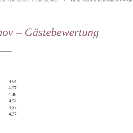
hov – Gästebewertung
4,61
4,67
4,36
4,51
4,37
4,37