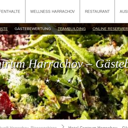
FENTHALTE
WELLNESS HARRACHOV
RESTAURANT
AUS
ISTE
GÄSTEBEWERTUNG
TEAMBUILDING
ONLINE RESERVIE
ntrum Harrachov – Gäste
kunft Harrachov, Riesengebirge
Hotel Centrum Harrachov – G