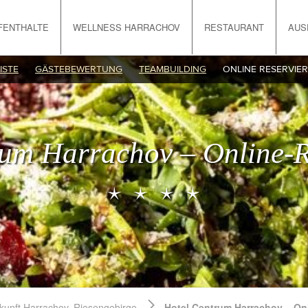
FENTHALTE
WELLNESS HARRACHOV
RESTAURANT
AUS
ISTE
GÄSTEBEWERTUNG
TEAMBUILDING
ONLINE RESERVIE
rum Harrachov – Online-R
kunft Harrachov, Riesengebirge
Hotel Centrum Harrachov – On