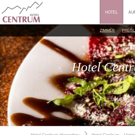
HOTEL
AU
ZIMMER
PREISL
Hotel Cent
Hotel Centrum Harrachov
Hotel Centrum – Unter