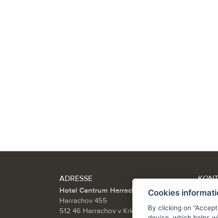
ADRESSE
KON
Hotel Centrum Harrachov
Tel.:
Cookies informat
Harrachov 455
info@
By clicking on "Accept
512 46 Harrachov v Krkonoších
device, which helps wi