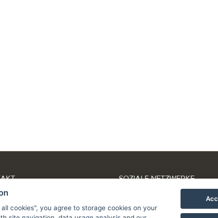
TAKT
SOZIALE NETZWERKE
 +420 603 505 557
ion
Acc
centrumhotel.cz
 all cookies", you agree to storage cookies on your
Partneři:
th site navigation, data usage analysis and our