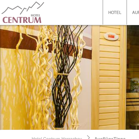
HOTEL
AU
Hotel Centrum Harrachov
AusflügeTipps