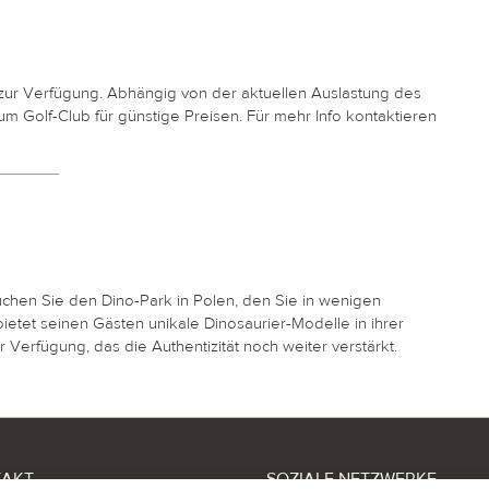
 zur Verfügung. Abhängig von der aktuellen Auslastung des
zum Golf-Club für günstige Preisen. Für mehr Info kontaktieren
uchen Sie den Dino-Park in Polen, den Sie in wenigen
etet seinen Gästen unikale Dinosaurier-Modelle in ihrer
erfügung, das die Authentizität noch weiter verstärkt.
TAKT
SOZIALE NETZWERKE