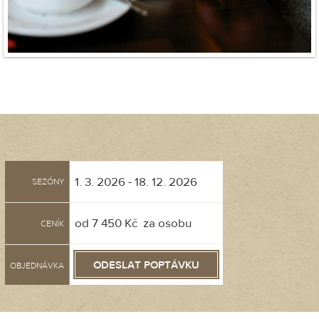
1. 3. 2026 - 18. 12. 2026
SEZÓNY
od 7 450 Kč za osobu
CENÍK
ODESLAT POPTÁVKU
OBJEDNÁVKA
Objednávka dárkového poukazu úspěsně doručena!
Jméno a příjmení
Ulice
Zkontrolujte, prosím, znovu formulář pro objednání dárku —