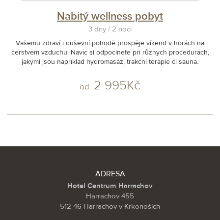
Nabitý wellness pobyt
3 dny / 2 noci
Vašemu zdraví i duševní pohodě prospěje víkend v horách na
čerstvém vzduchu. Navíc si odpočinete při různých procedurách,
jakými jsou například hydromasáž, trakční terapie či sauna.
2 995Kč
od
ADRESA
Hotel Centrum Harrachov
Harrachov 455
512 46 Harrachov v Krkonoších