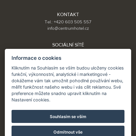
KONTAKT
Tel.: +420 603 505 557
info@centrumhotel.cz
SOCIÁLNÍ SÍTĚ
Informace o cookies
Kliknutím na Souhlasím se vším budou uloženy cookies
Partneři:
funkční, výkonnostní, analytické i marketingové -
www.Spa.cz
dokážeme vám tak umožnit pohodlné používání webu,
www.hotel.cz
měřit funkčnost našeho webu i vás cílit reklamou. Své
www.hotely.cz
preference můžete snadno upravit kliknutím na
Nastavení cookies.
Souhlasím se vším
Odmítnout vše