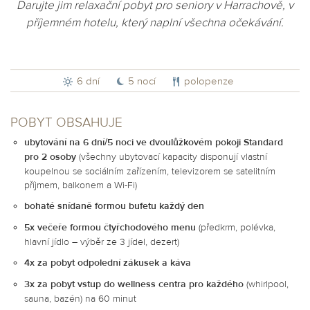
Darujte jim relaxační pobyt pro seniory v Harrachově, v
příjemném hotelu, který naplní všechna očekávání.
6 dní
5 nocí
polopenze
POBYT OBSAHUJE
ubytování na 6 dní/5 noci ve dvoulůžkovém pokoji Standard
pro 2 osoby
(všechny ubytovací kapacity disponují vlastní
koupelnou se sociálním zařízením, televizorem se satelitním
příjmem, balkonem a Wi-Fi)
bohaté snídaně formou bufetu každý den
5x večeře formou čtyřchodového menu
(předkrm, polévka,
hlavní jídlo – výběr ze 3 jídel, dezert)
4x za pobyt odpolední zákusek a káva
3x za pobyt vstup do wellness centra pro každého
(whirlpool,
sauna, bazén) na 60 minut