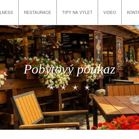
LNESS
RESTAURACE
TIPY NA VÝLET
VIDEO
KONT
Pobytový poukaz