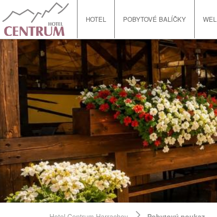
HOTEL
POBYTOVÉ BALÍČKY
WEL
Hotel Centrum Harrachov
Pobytový poukaz