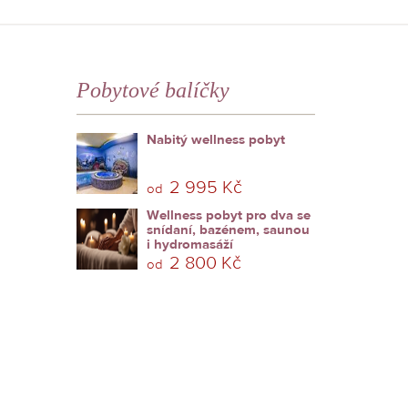
Pobytové balíčky
Nabitý wellness pobyt
2 995 Kč
od
Wellness pobyt pro dva se
snídaní, bazénem, saunou
i hydromasáží
2 800 Kč
od