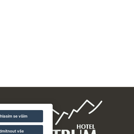
hlasím se vším
dmítnout vše