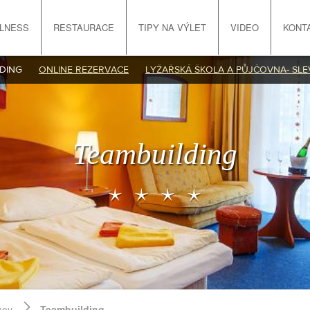
LNESS
RESTAURACE
TIPY NA VÝLET
VIDEO
KONT
DING
ONLINE REZERVACE
LYŽAŘSKÁ ŠKOLA A PŮJČOVNA- SLE
Teambuilding
hov
Teambuilding