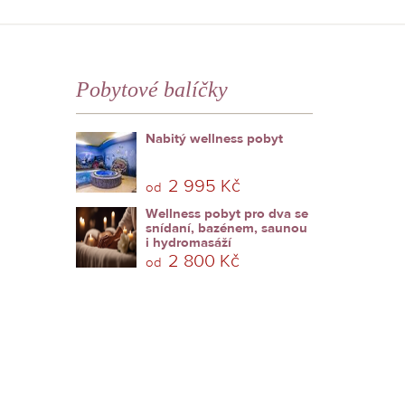
Pobytové balíčky
Nabitý wellness pobyt
2 995 Kč
od
Wellness pobyt pro dva se
snídaní, bazénem, saunou
i hydromasáží
2 800 Kč
od