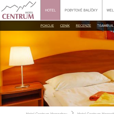
HOTEL
POBYTOVÉ BALÍČKY
WEL
POKOJE
CENÍK
RECENZE
TEAMBUIL
Hotel Centrum Harrachov
Hotel Centrum Harrac