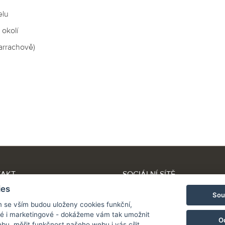
elu
okolí
arrachově)
TAKT
SOCIÁLNÍ SÍTĚ
 +420 603 505 557
ies
Sou
centrumhotel.cz
m se vším budou uloženy cookies funkční,
Partneři:
ké i marketingové - dokážeme vám tak umožnit
www.Spa.cz
O
bu, měřit funkčnost našeho webu i vás cílit