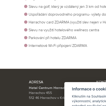
Slevu na golf, který je vzdálený jen 3 km od hot
Uspořádání doprovodného programu- výlety do 
Harrachov card ZDARMA (využití slev nejen v H
Slevu na využití hotelového wellness centra
Parkování při hotelu ZDARMA
Internetové Wi-Fi připojení ZDARMA
ADRESA
KON
Hotel Centrum Harrachov
Tel.:
Informace o cook
Harrachov 455
info@
Kliknutím na Souhlasí
512 46 Harrachov v Krkonoších
výkonnostní, analytic
pohodlné používání we