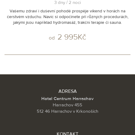
3 dny / 2 noci
Vašemu zdraví i duševní pohodě prospěje víkend v horách na
čerstvém vzduchu. Navíc si odpočinete při různých procedurách,
jakými jsou například hydromasáž, trakční terapie či sauna.
2 995Kč
od
ADRESA
Hotel Centrum Harrachov
Harrachov 455
512 46 Harrachov v Krkonoších
KONTAKT