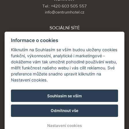
Tel.: +420 603 505 557
info@centrumhotel.cz
SOCIÁLNÍ SÍTĚ
Informace o cookies
Kliknutím na Souhlasím se vším budou uloženy cookies
Partneři:
funkční, výkonnostní, analytické i marketingové -
www.Spa.cz
dokážeme vám tak umožnit pohodlné používání webu,
www.hotel.cz
měřit funkčnost našeho webu i vás cílit reklamou. Své
www.hotely.cz
preference můžete snadno upravit kliknutím na
Nastavení cookies.
Souhlasím se vším
Odmítnout vše
Nastavení cookies