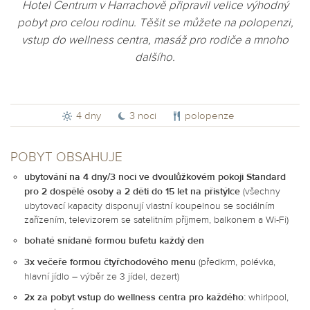
Hotel Centrum v Harrachově připravil velice výhodný
pobyt pro celou rodinu. Těšit se můžete na polopenzi,
vstup do wellness centra, masáž pro rodiče a mnoho
dalšího.
4 dny
3 noci
polopenze
POBYT OBSAHUJE
ubytování na 4 dny/3 noci ve dvoulůžkovém pokoji Standard
pro 2 dospělé osoby a 2 děti do 15 let na přistýlce
(všechny
ubytovací kapacity disponují vlastní koupelnou se sociálním
zařízením, televizorem se satelitním příjmem, balkonem a Wi-Fi)
bohaté snídaně formou bufetu každý den
3x večeře formou čtyřchodového menu
(předkrm, polévka,
hlavní jídlo – výběr ze 3 jídel, dezert)
2x za pobyt vstup do wellness centra pro každého:
whirlpool,