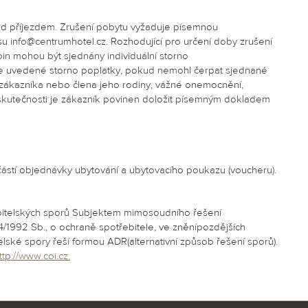
ed příjezdem. Zrušení pobytu vyžaduje písemnou
u info@centrumhotel.cz. Rozhodující pro určení doby zrušení
pin mohou být sjednány individuální storno
še uvedené storno poplatky, pokud nemohl čerpat sjednané
ce zákazníka nebo člena jeho rodiny, vážné onemocnění,
skutečnosti je zákazník povinen doložit písemným dokladem
ástí objednávky ubytování a ubytovacího poukazu (voucheru).
bitelských sporů Subjektem mimosoudního řešení
634/1992 Sb., o ochraně spotřebitele, ve zněnípozdějších
lské spory řeší formou ADR(alternativní způsob řešení sporů).
ttp://www.coi.cz.