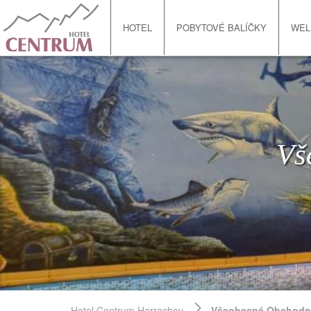
HOTEL
POBYTOVÉ BALÍČKY
WEL
Vš
Hotel Centrum Harrachov
Všeobecné Obchodn