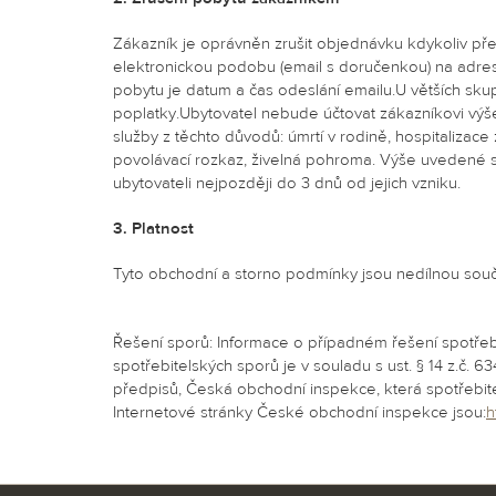
Zákazník je oprávněn zrušit objednávku kdykoliv př
elektronickou podobu (email s doručenkou) na adres
pobytu je datum a čas odeslání emailu.U větších sku
poplatky.Ubytovatel nebude účtovat zákazníkovi vý
služby z těchto důvodů: úmrtí v rodině, hospitaliza
povolávací rozkaz, živelná pohroma. Výše uvedené 
ubytovateli nejpozději do 3 dnů od jejich vzniku.
3. Platnost
Tyto obchodní a storno podmínky jsou nedílnou souč
Řešení sporů: Informace o případném řešení spotře
spotřebitelských sporů je v souladu s ust. § 14 z.č. 
předpisů, Česká obchodní inspekce, která spotřebite
Internetové stránky České obchodní inspekce jsou:
h