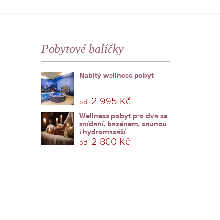
Pobytové balíčky
Nabitý wellness pobyt
2 995 Kč
od
Wellness pobyt pro dva se
snídaní, bazénem, saunou
i hydromasáží
2 800 Kč
od